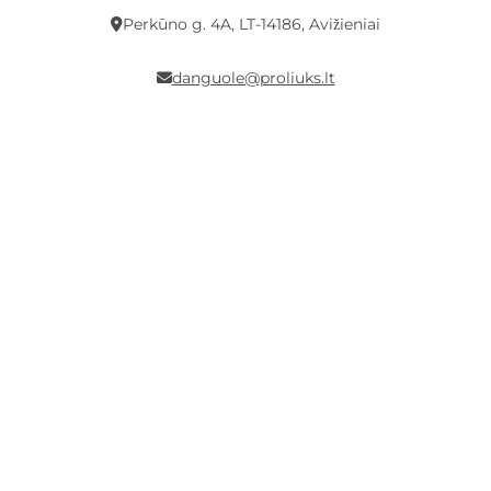
Perkūno g. 4A, LT-14186, Avižieniai
danguole@proliuks.lt