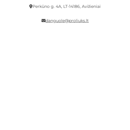
Perkūno g. 4A, LT-14186, Avižieniai
danguole@proliuks.lt