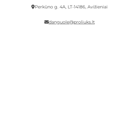
Perkūno g. 4A, LT-14186, Avižieniai
danguole@proliuks.lt