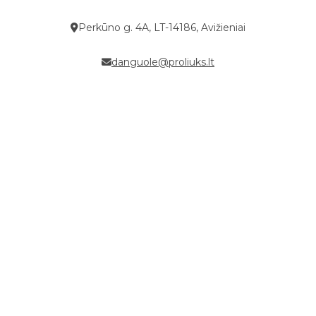
Perkūno g. 4A, LT-14186, Avižieniai
danguole@proliuks.lt