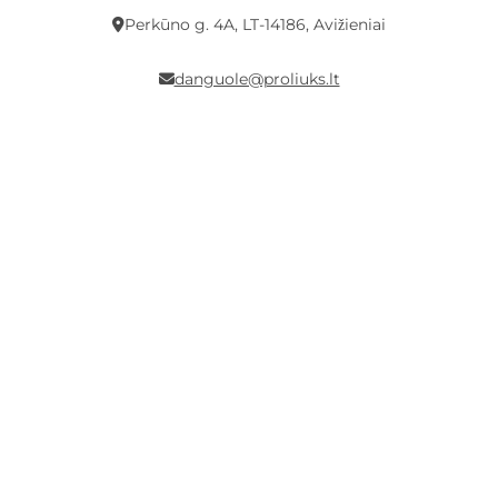
Perkūno g. 4A, LT-14186, Avižieniai
danguole@proliuks.lt