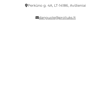
Perkūno g. 4A, LT-14186, Avižieniai
danguole@proliuks.lt