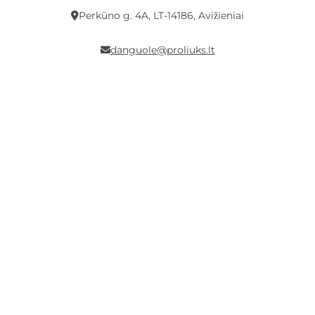
Perkūno g. 4A, LT-14186, Avižieniai
danguole@proliuks.lt