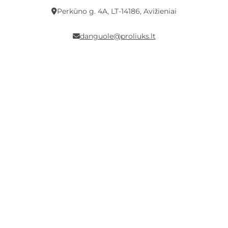
Perkūno g. 4A, LT-14186, Avižieniai
danguole@proliuks.lt