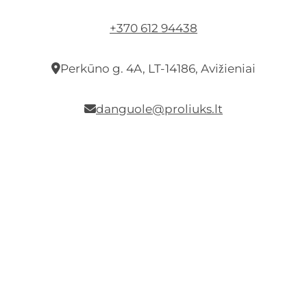
+370 612 94438
Perkūno g. 4A, LT-14186, Avižieniai
danguole@proliuks.lt