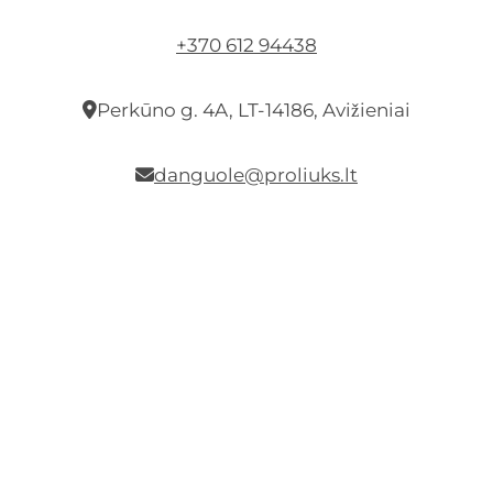
+370 612 94438
Perkūno g. 4A, LT-14186, Avižieniai
danguole@proliuks.lt