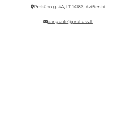
Perkūno g. 4A, LT-14186, Avižieniai
danguole@proliuks.lt