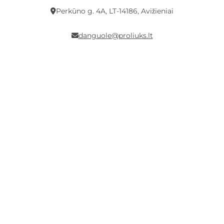
Perkūno g. 4A, LT-14186, Avižieniai
danguole@proliuks.lt