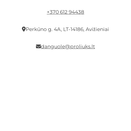
+370 612 94438
Perkūno g. 4A, LT-14186, Avižieniai
danguole@proliuks.lt