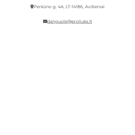
Perkūno g. 4A, LT-14186, Avižieniai
danguole@proliuks.lt