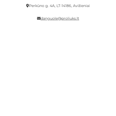
Perkūno g. 4A, LT-14186, Avižieniai
danguole@proliuks.lt