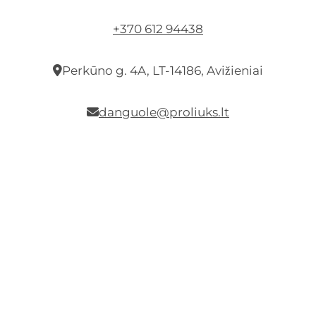
+370 612 94438
Perkūno g. 4A, LT-14186, Avižieniai
danguole@proliuks.lt