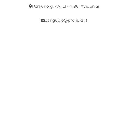
Perkūno g. 4A, LT-14186, Avižieniai
danguole@proliuks.lt