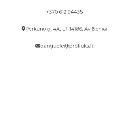
+370 612 94438
Perkūno g. 4A, LT-14186, Avižieniai
danguole@proliuks.lt