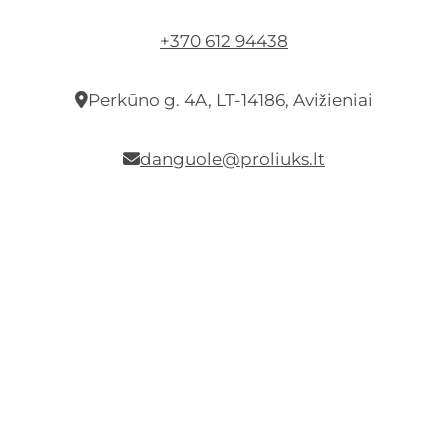
+370 612 94438
Perkūno g. 4A, LT-14186, Avižieniai
danguole@proliuks.lt