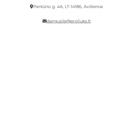
Perkūno g. 4A, LT-14186, Avižieniai
danguole@proliuks.lt