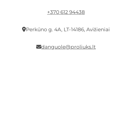
+370 612 94438
Perkūno g. 4A, LT-14186, Avižieniai
danguole@proliuks.lt