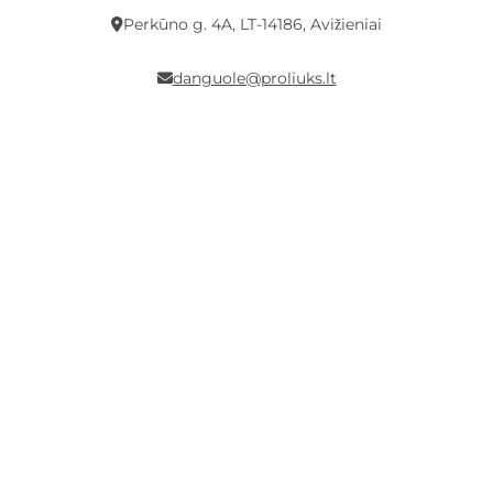
Perkūno g. 4A, LT-14186, Avižieniai
danguole@proliuks.lt