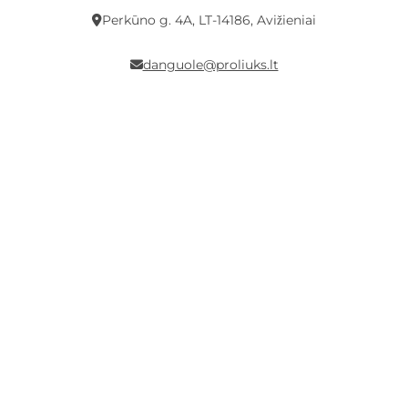
Perkūno g. 4A, LT-14186, Avižieniai
danguole@proliuks.lt