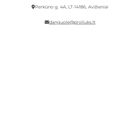
Perkūno g. 4A, LT-14186, Avižieniai
danguole@proliuks.lt