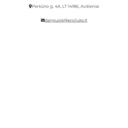
Perkūno g. 4A, LT-14186, Avižieniai
danguole@proliuks.lt