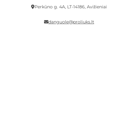
Perkūno g. 4A, LT-14186, Avižieniai
danguole@proliuks.lt