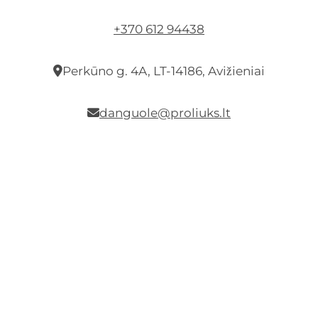
+370 612 94438
Perkūno g. 4A, LT-14186, Avižieniai
danguole@proliuks.lt