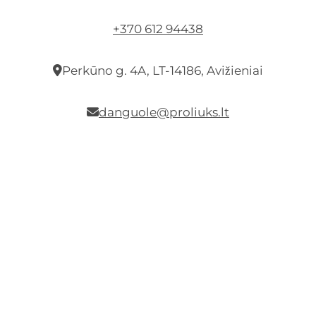
+370 612 94438
Perkūno g. 4A, LT-14186, Avižieniai
danguole@proliuks.lt