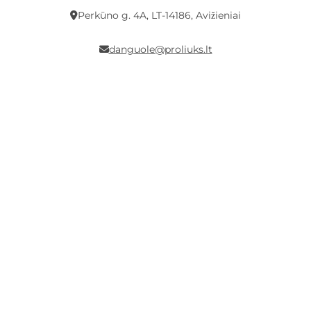
Perkūno g. 4A, LT-14186, Avižieniai
danguole@proliuks.lt