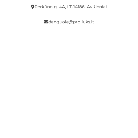
Perkūno g. 4A, LT-14186, Avižieniai
danguole@proliuks.lt