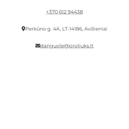
+370 612 94438
Perkūno g. 4A, LT-14186, Avižieniai
danguole@proliuks.lt