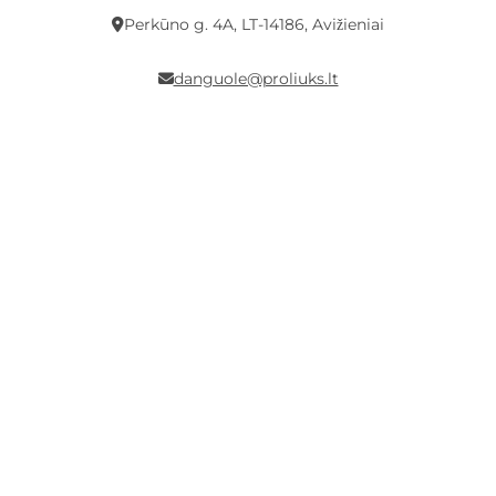
Perkūno g. 4A, LT-14186, Avižieniai
danguole@proliuks.lt