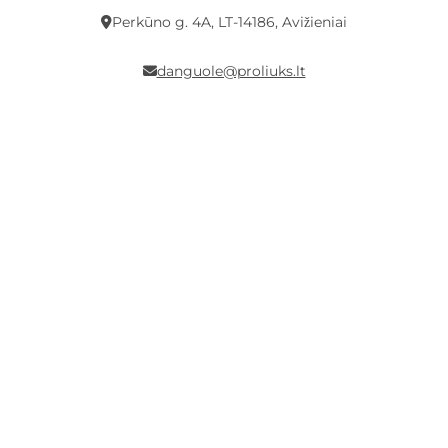
Perkūno g. 4A, LT-14186, Avižieniai
danguole@proliuks.lt