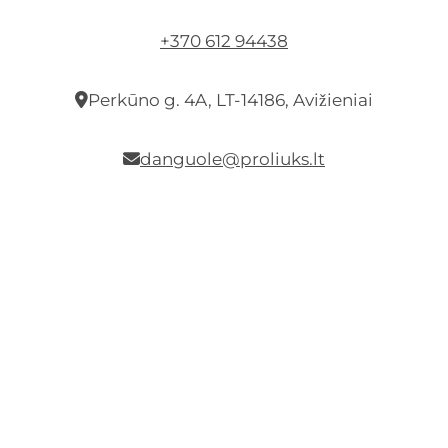
+370 612 94438
Perkūno g. 4A, LT-14186, Avižieniai
danguole@proliuks.lt