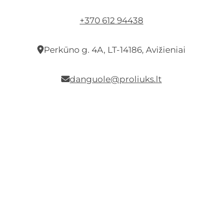
+370 612 94438
Perkūno g. 4A, LT-14186, Avižieniai
danguole@proliuks.lt