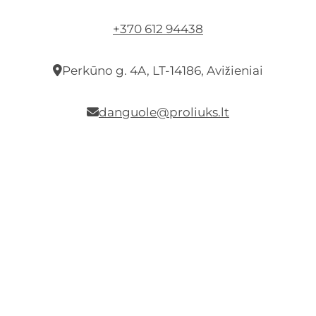
+370 612 94438
Perkūno g. 4A, LT-14186, Avižieniai
danguole@proliuks.lt