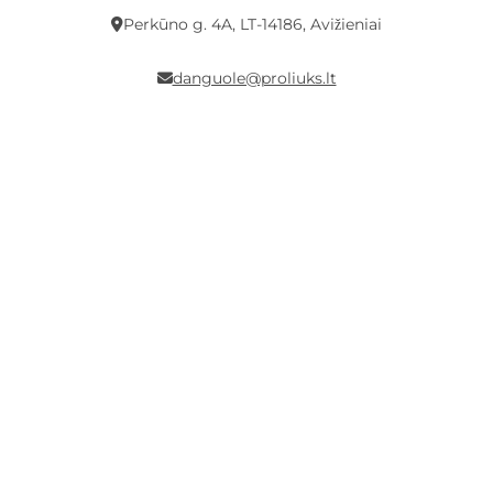
Perkūno g. 4A, LT-14186, Avižieniai
danguole@proliuks.lt