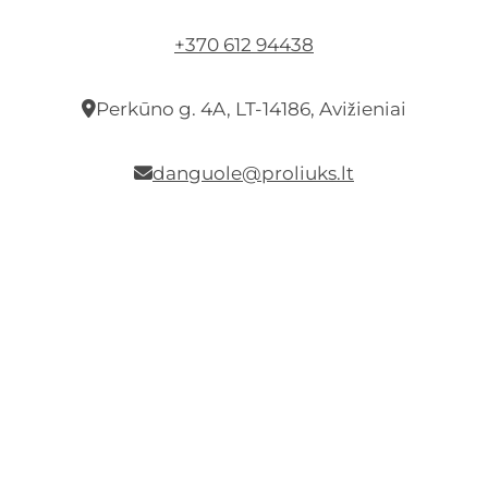
+370 612 94438
Perkūno g. 4A, LT-14186, Avižieniai
danguole@proliuks.lt