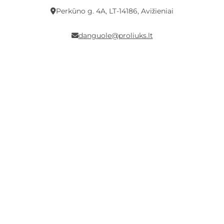
Perkūno g. 4A, LT-14186, Avižieniai
danguole@proliuks.lt