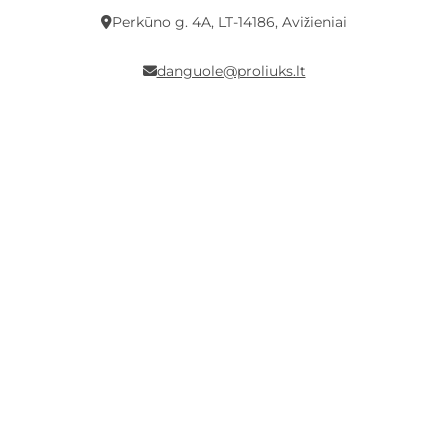
Perkūno g. 4A, LT-14186, Avižieniai
danguole@proliuks.lt