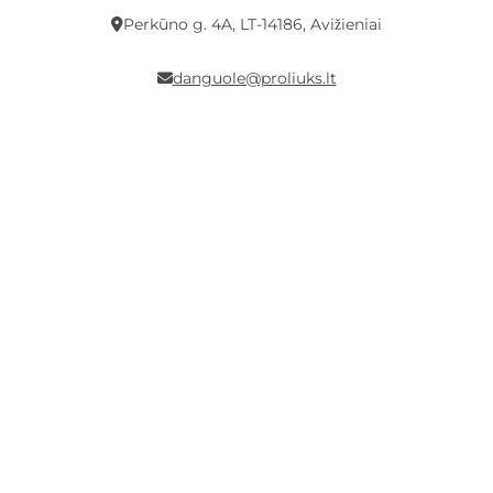
Perkūno g. 4A, LT-14186, Avižieniai
danguole@proliuks.lt