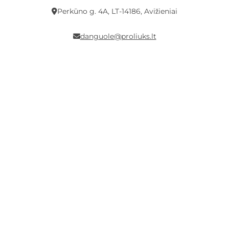
Perkūno g. 4A, LT-14186, Avižieniai
danguole@proliuks.lt