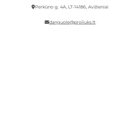
Perkūno g. 4A, LT-14186, Avižieniai
danguole@proliuks.lt