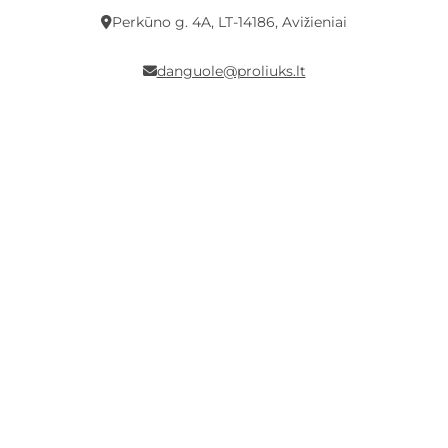
Perkūno g. 4A, LT-14186, Avižieniai
danguole@proliuks.lt