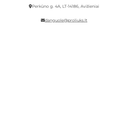
Perkūno g. 4A, LT-14186, Avižieniai
danguole@proliuks.lt