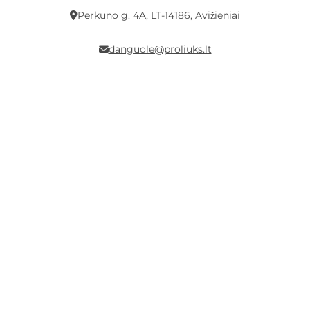
Perkūno g. 4A, LT-14186, Avižieniai
danguole@proliuks.lt