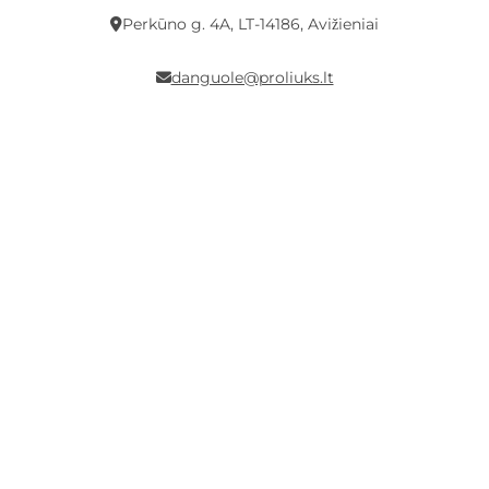
Perkūno g. 4A, LT-14186, Avižieniai
danguole@proliuks.lt