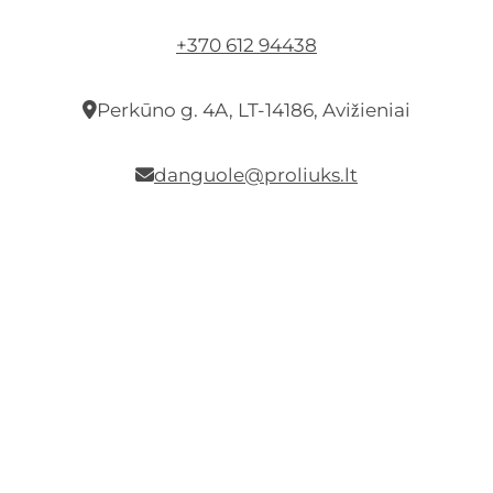
+370 612 94438
Perkūno g. 4A, LT-14186, Avižieniai
danguole@proliuks.lt