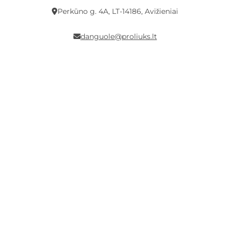
Perkūno g. 4A, LT-14186, Avižieniai
danguole@proliuks.lt