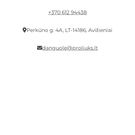
+370 612 94438
Perkūno g. 4A, LT-14186, Avižieniai
danguole@proliuks.lt